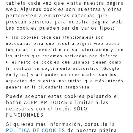
tableta cada vez que visita nuestra página
web. Algunas cookies son nuestras y otras
pertenecen a empresas externas que
prestan servicios para nuestra página web.
Las cookies pueden ser de varios tipos:
las cookies técnicas (funcionales) son
necesarias para que nuestra página web pueda
funcionar, no necesitan de su autorización y son
las únicas que tenemos activadas por defecto.
Quejas:
quejas@eljusticiadearagon.es
el resto de cookies que usamos tienen como
fin realizar un seguimiento estadístico (Google
Información general:
Analytics) y así poder conocer cuales son los
informacion@eljusticiadearagon.es
aspectos de nuestra Institución que más interés
genera en la ciudadanía aragonesa.
Teléfonos:
900 210 210
/
976 399 354
Puede aceptar estas cookies pulsando el
botón ACEPTAR TODAS o limitar a las
necesarias con el botón SÓLO
FUNCIONALES
Si quieres más información, consulta la
POLÍTICA DE COOKIES
de nuestra página