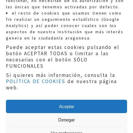
funcionar, no necesitan de su autorización y son
las únicas que tenemos activadas por defecto.
Quejas:
quejas@eljusticiadearagon.es
el resto de cookies que usamos tienen como
fin realizar un seguimiento estadístico (Google
Información general:
Analytics) y así poder conocer cuales son los
informacion@eljusticiadearagon.es
aspectos de nuestra Institución que más interés
genera en la ciudadanía aragonesa.
Teléfonos:
900 210 210
/
976 399 354
Puede aceptar estas cookies pulsando el
botón ACEPTAR TODAS o limitar a las
necesarias con el botón SÓLO
FUNCIONALES
Si quieres más información, consulta la
POLÍTICA DE COOKIES
de nuestra página
Aviso legal
|
Política de privacidad
|
web.
Protección de Datos
|
Declaración de
accesibilidad
|
Perfil del Contratante
|
Política de cookies
|
Mapa web
Aceptar
Copyright © 2019
El Justicia de Aragón
|
Desarrollo:
Sephor Consulting
Denegar