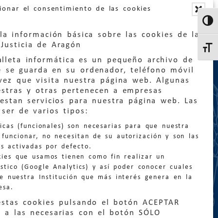
ionar el consentimiento de las cookies
Altern
la información básica sobre las cookies de la
Justicia de Aragón
Altern
lleta informática es un pequeño archivo de
e se guarda en su ordenador, teléfono móvil
vez que visita nuestra página web. Algunas
estras y otras pertenecen a empresas
estan servicios para nuestra página web. Las
:
quejas@eljusticiadearagon.es
ser de varios tipos:
nicas (funcionales) son necesarias para que nuestra
ción general:
funcionar, no necesitan de su autorización y son las
n@eljusticiadearagon.es
s activadas por defecto.
kies que usamos tienen como fin realizar un
os:
900 210 210
/
976 399 354
stico (Google Analytics) y así poder conocer cuales
de nuestra Institución que más interés genera en la
esa.
estas cookies pulsando el botón ACEPTAR
 a las necesarias con el botón SÓLO