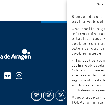
Gest
Bienvenida/o a 
página web del 
Una cookie o ga
información qu
o tableta cada 
cookies son nu
externas que pr
Quejas
cookies pueden 
las cookies téc
Informa
página web pueda 
informacio
únicas que tenemo
el resto de coo
Teléfon
seguimiento estadí
son los aspectos 
ciudadanía aragon
Puede aceptar 
TODAS o limitar