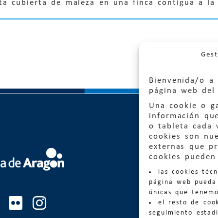
ta cubierta de maleza en una finca contigua a l
Gest
Bienvenida/o a 
página web del 
Una cookie o ga
información qu
o tableta cada 
cookies son nu
externas que pr
Quejas
cookies pueden 
las cookies téc
Informa
página web pueda 
informacio
únicas que tenemo
el resto de coo
Teléfon
seguimiento estadí