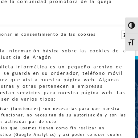
a de la comunidad promotora de la queja
Altern
ionar el consentimiento de las cookies
Altern
la información básica sobre las cookies de la
Justicia de Aragón
lleta informática es un pequeño archivo de
e se guarda en su ordenador, teléfono móvil
vez que visita nuestra página web. Algunas
estras y otras pertenecen a empresas
estan servicios para nuestra página web. Las
:
quejas@eljusticiadearagon.es
ser de varios tipos:
nicas (funcionales) son necesarias para que nuestra
ción general:
funcionar, no necesitan de su autorización y son las
n@eljusticiadearagon.es
s activadas por defecto.
kies que usamos tienen como fin realizar un
os:
900 210 210
/
976 399 354
stico (Google Analytics) y así poder conocer cuales