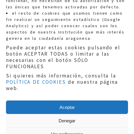
funcionar, no necesitan de su autorización y son
las únicas que tenemos activadas por defecto.
Quejas:
quejas@eljusticiadearagon.es
el resto de cookies que usamos tienen como
fin realizar un seguimiento estadístico (Google
Información general:
Analytics) y así poder conocer cuales son los
informacion@eljusticiadearagon.es
aspectos de nuestra Institución que más interés
genera en la ciudadanía aragonesa.
Teléfonos:
900 210 210
/
976 399 354
Puede aceptar estas cookies pulsando el
botón ACEPTAR TODAS o limitar a las
necesarias con el botón SÓLO
FUNCIONALES
Si quieres más información, consulta la
POLÍTICA DE COOKIES
de nuestra página
Aviso legal
|
Política de privacidad
|
web.
Protección de Datos
|
Declaración de
accesibilidad
|
Perfil del Contratante
|
Política de cookies
|
Mapa web
Aceptar
Copyright © 2019
El Justicia de Aragón
|
Desarrollo:
Sephor Consulting
Denegar