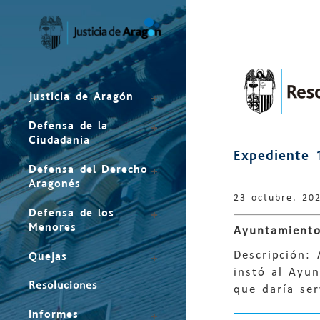
Mapa
del
sitio
Justicia de Aragón
Defensa de la
Ciudadanía
Expediente 
Defensa del Derecho
Aragonés
23 octubre. 20
Defensa de los
Menores
Ayuntamiento
Descripción:
Quejas
instó al Ayu
Resoluciones
que daría ser
Informes