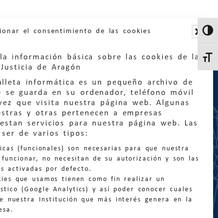
ionar el consentimiento de las cookies
Altern
la información básica sobre las cookies de la
Altern
Justicia de Aragón
lleta informática es un pequeño archivo de
e se guarda en su ordenador, teléfono móvil
vez que visita nuestra página web. Algunas
estras y otras pertenecen a empresas
estan servicios para nuestra página web. Las
:
quejas@eljusticiadearagon.es
ser de varios tipos:
nicas (funcionales) son necesarias para que nuestra
ción general:
funcionar, no necesitan de su autorización y son las
n@eljusticiadearagon.es
s activadas por defecto.
kies que usamos tienen como fin realizar un
os:
900 210 210
/
976 399 354
stico (Google Analytics) y así poder conocer cuales
de nuestra Institución que más interés genera en la
esa.