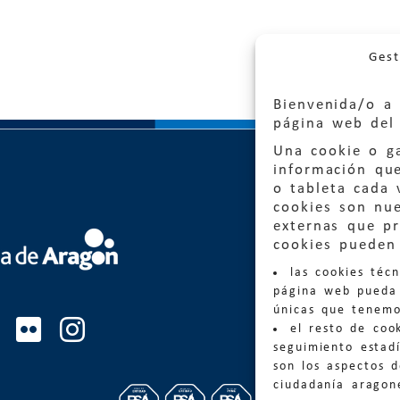
Gest
Bienvenida/o a 
página web del 
Una cookie o ga
información qu
o tableta cada 
cookies son nu
externas que pr
Quejas
cookies pueden 
las cookies téc
Informa
página web pueda 
informacio
únicas que tenemo
el resto de coo
Teléfon
seguimiento estadí
son los aspectos 
ciudadanía aragon