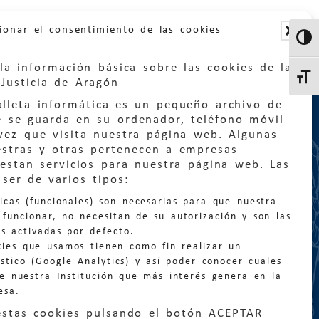
ionar el consentimiento de las cookies
Altern
la información básica sobre las cookies de la
Altern
Justicia de Aragón
lleta informática es un pequeño archivo de
e se guarda en su ordenador, teléfono móvil
vez que visita nuestra página web. Algunas
estras y otras pertenecen a empresas
estan servicios para nuestra página web. Las
:
quejas@eljusticiadearagon.es
ser de varios tipos:
nicas (funcionales) son necesarias para que nuestra
ción general:
funcionar, no necesitan de su autorización y son las
n@eljusticiadearagon.es
s activadas por defecto.
kies que usamos tienen como fin realizar un
os:
900 210 210
/
976 399 354
stico (Google Analytics) y así poder conocer cuales
de nuestra Institución que más interés genera en la
esa.
estas cookies pulsando el botón ACEPTAR