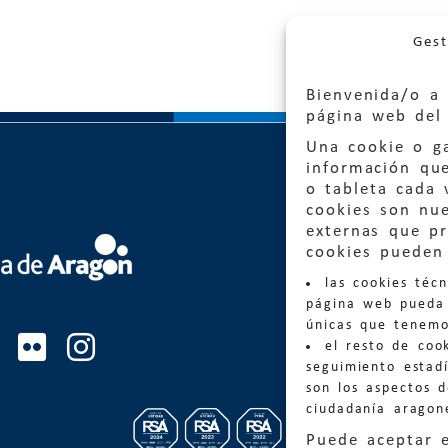
Gest
Bienvenida/o a 
página web del 
Una cookie o ga
información qu
o tableta cada 
cookies son nu
externas que pr
Quejas
cookies pueden 
las cookies téc
Informa
página web pueda 
informacio
únicas que tenemo
el resto de coo
Teléfon
seguimiento estadí
son los aspectos 
ciudadanía aragon
Puede aceptar 