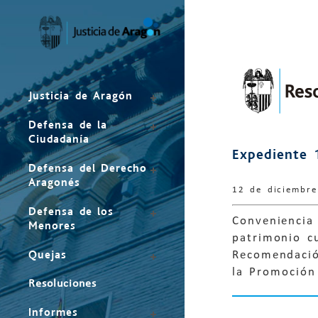
Mapa
del
sitio
Justicia de Aragón
Defensa de la
Ciudadanía
Expediente 
Defensa del Derecho
Aragonés
12 de diciembr
Defensa de los
Conveniencia
Menores
patrimonio cu
Quejas
Recomendació
la Promoción 
Resoluciones
Informes