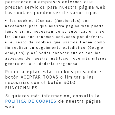
pertenecen a empresas externas que
prestan servicios para nuestra página web.
Las cookies pueden ser de varios tipos:
las cookies técnicas (funcionales) son
necesarias para que nuestra página web pueda
funcionar, no necesitan de su autorización y son
las únicas que tenemos activadas por defecto.
Quejas:
quejas@eljusticiadearagon.es
el resto de cookies que usamos tienen como
fin realizar un seguimiento estadístico (Google
Información general:
Analytics) y así poder conocer cuales son los
informacion@eljusticiadearagon.es
aspectos de nuestra Institución que más interés
genera en la ciudadanía aragonesa.
Teléfonos:
900 210 210
/
976 399 354
Puede aceptar estas cookies pulsando el
botón ACEPTAR TODAS o limitar a las
necesarias con el botón SÓLO
FUNCIONALES
Si quieres más información, consulta la
POLÍTICA DE COOKIES
de nuestra página
Aviso legal
|
Política de privacidad
|
web.
Protección de Datos
|
Declaración de