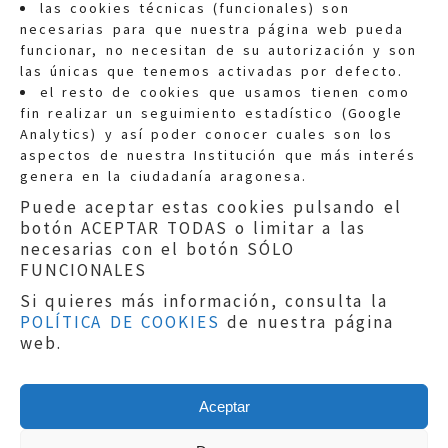
las cookies técnicas (funcionales) son
necesarias para que nuestra página web pueda
funcionar, no necesitan de su autorización y son
las únicas que tenemos activadas por defecto.
Quejas:
quejas@eljusticiadearagon.es
el resto de cookies que usamos tienen como
fin realizar un seguimiento estadístico (Google
Información general:
Analytics) y así poder conocer cuales son los
informacion@eljusticiadearagon.es
aspectos de nuestra Institución que más interés
genera en la ciudadanía aragonesa.
Teléfonos:
900 210 210
/
976 399 354
Puede aceptar estas cookies pulsando el
botón ACEPTAR TODAS o limitar a las
necesarias con el botón SÓLO
FUNCIONALES
Si quieres más información, consulta la
POLÍTICA DE COOKIES
de nuestra página
Aviso legal
|
Política de privacidad
|
web.
Protección de Datos
|
Declaración de
accesibilidad
|
Perfil del Contratante
|
Política de cookies
|
Mapa web
Aceptar
Copyright © 2019
El Justicia de Aragón
|