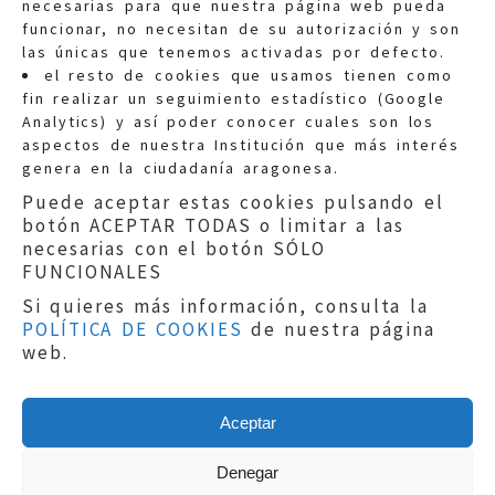
necesarias para que nuestra página web pueda
funcionar, no necesitan de su autorización y son
las únicas que tenemos activadas por defecto.
Quejas:
quejas@eljusticiadearagon.es
el resto de cookies que usamos tienen como
fin realizar un seguimiento estadístico (Google
Información general:
Analytics) y así poder conocer cuales son los
informacion@eljusticiadearagon.es
aspectos de nuestra Institución que más interés
genera en la ciudadanía aragonesa.
Teléfonos:
900 210 210
/
976 399 354
Puede aceptar estas cookies pulsando el
botón ACEPTAR TODAS o limitar a las
necesarias con el botón SÓLO
FUNCIONALES
Si quieres más información, consulta la
POLÍTICA DE COOKIES
de nuestra página
Aviso legal
|
Política de privacidad
|
web.
Protección de Datos
|
Declaración de
accesibilidad
|
Perfil del Contratante
|
Política de cookies
|
Mapa web
Aceptar
Copyright © 2019
El Justicia de Aragón
|
Desarrollo:
Sephor Consulting
Denegar