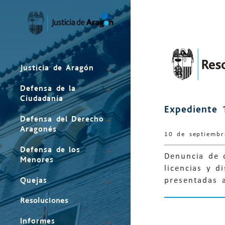
Mapa
del
sitio
Justicia de Aragón
Defensa de la
Ciudadanía
Expediente 
Defensa del Derecho
Aragonés
10 de septiemb
Defensa de los
Denuncia de 
Menores
licencias y d
Quejas
presentadas 
Resoluciones
Informes