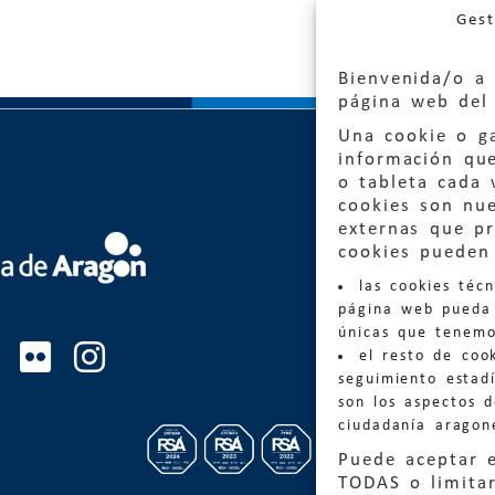
Gest
Bienvenida/o a 
página web del 
Una cookie o ga
información qu
o tableta cada 
cookies son nu
externas que pr
Quejas
cookies pueden 
las cookies téc
Informa
página web pueda 
informacio
únicas que tenemo
el resto de coo
Teléfon
seguimiento estadí
son los aspectos 
ciudadanía aragon
Puede aceptar 
TODAS o limitar