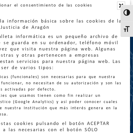
ionar el consentimiento de las cookies
Altern
la información básica sobre las cookies de la
Justicia de Aragón
Altern
lleta informática es un pequeño archivo de
e se guarda en su ordenador, teléfono móvil
vez que visita nuestra página web. Algunas
estras y otras pertenecen a empresas
estan servicios para nuestra página web. Las
:
quejas@eljusticiadearagon.es
ser de varios tipos:
nicas (funcionales) son necesarias para que nuestra
ción general:
funcionar, no necesitan de su autorización y son las
n@eljusticiadearagon.es
s activadas por defecto.
kies que usamos tienen como fin realizar un
os:
900 210 210
/
976 399 354
stico (Google Analytics) y así poder conocer cuales
de nuestra Institución que más interés genera en la
esa.
estas cookies pulsando el botón ACEPTAR
 a las necesarias con el botón SÓLO