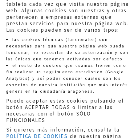
tableta cada vez que visita nuestra página
web. Algunas cookies son nuestras y otras
pertenecen a empresas externas que
prestan servicios para nuestra página web.
Las cookies pueden ser de varios tipos:
las cookies técnicas (funcionales) son
necesarias para que nuestra página web pueda
funcionar, no necesitan de su autorización y son
las únicas que tenemos activadas por defecto.
Quejas:
quejas@eljusticiadearagon.es
el resto de cookies que usamos tienen como
fin realizar un seguimiento estadístico (Google
Información general:
Analytics) y así poder conocer cuales son los
informacion@eljusticiadearagon.es
aspectos de nuestra Institución que más interés
genera en la ciudadanía aragonesa.
Teléfonos:
900 210 210
/
976 399 354
Puede aceptar estas cookies pulsando el
botón ACEPTAR TODAS o limitar a las
necesarias con el botón SÓLO
FUNCIONALES
Si quieres más información, consulta la
POLÍTICA DE COOKIES
de nuestra página