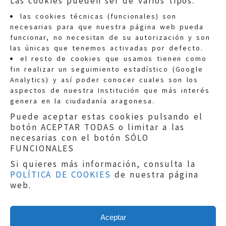
Las cookies pueden ser de varios tipos:
las cookies técnicas (funcionales) son
necesarias para que nuestra página web pueda
funcionar, no necesitan de su autorización y son
las únicas que tenemos activadas por defecto.
Quejas:
quejas@eljusticiadearagon.es
el resto de cookies que usamos tienen como
fin realizar un seguimiento estadístico (Google
Información general:
Analytics) y así poder conocer cuales son los
informacion@eljusticiadearagon.es
aspectos de nuestra Institución que más interés
genera en la ciudadanía aragonesa.
Teléfonos:
900 210 210
/
976 399 354
Puede aceptar estas cookies pulsando el
botón ACEPTAR TODAS o limitar a las
necesarias con el botón SÓLO
FUNCIONALES
Si quieres más información, consulta la
POLÍTICA DE COOKIES
de nuestra página
Aviso legal
|
Política de privacidad
|
web.
Protección de Datos
|
Declaración de
accesibilidad
|
Perfil del Contratante
|
Política de cookies
|
Mapa web
Aceptar