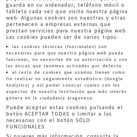
guarda en su ordenador, teléfono móvil o
tableta cada vez que visita nuestra página
web. Algunas cookies son nuestras y otras
pertenecen a empresas externas que
prestan servicios para nuestra página web.
Las cookies pueden ser de varios tipos:
las cookies técnicas (funcionales) son
necesarias para que nuestra página web pueda
funcionar, no necesitan de su autorización y son
las únicas que tenemos activadas por defecto.
Quejas:
quejas@eljusticiadearagon.es
el resto de cookies que usamos tienen como
fin realizar un seguimiento estadístico (Google
Información general:
Analytics) y así poder conocer cuales son los
informacion@eljusticiadearagon.es
aspectos de nuestra Institución que más interés
genera en la ciudadanía aragonesa.
Teléfonos:
900 210 210
/
976 399 354
Puede aceptar estas cookies pulsando el
botón ACEPTAR TODAS o limitar a las
necesarias con el botón SÓLO
FUNCIONALES
Si quieres más información, consulta la