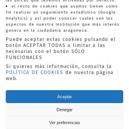
las únicas que tenemos activadas por defecto.
Quejas:
quejas@eljusticiadearagon.es
el resto de cookies que usamos tienen como
fin realizar un seguimiento estadístico (Google
Información general:
Analytics) y así poder conocer cuales son los
informacion@eljusticiadearagon.es
aspectos de nuestra Institución que más interés
genera en la ciudadanía aragonesa.
Teléfonos:
900 210 210
/
976 399 354
Puede aceptar estas cookies pulsando el
botón ACEPTAR TODAS o limitar a las
necesarias con el botón SÓLO
FUNCIONALES
Si quieres más información, consulta la
POLÍTICA DE COOKIES
de nuestra página
Aviso legal
|
Política de privacidad
|
web.
Protección de Datos
|
Declaración de
accesibilidad
|
Perfil del Contratante
|
Política de cookies
|
Mapa web
Aceptar
Copyright © 2019
El Justicia de Aragón
|
Desarrollo:
Sephor Consulting
Denegar
Ver preferencias