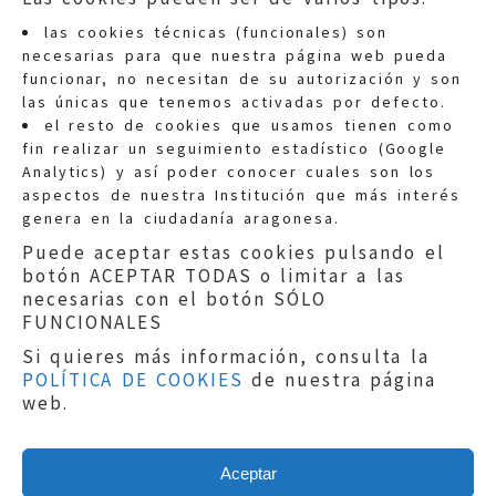
las cookies técnicas (funcionales) son
necesarias para que nuestra página web pueda
funcionar, no necesitan de su autorización y son
las únicas que tenemos activadas por defecto.
Quejas:
quejas@eljusticiadearagon.es
el resto de cookies que usamos tienen como
fin realizar un seguimiento estadístico (Google
Información general:
Analytics) y así poder conocer cuales son los
informacion@eljusticiadearagon.es
aspectos de nuestra Institución que más interés
genera en la ciudadanía aragonesa.
Teléfonos:
900 210 210
/
976 399 354
Puede aceptar estas cookies pulsando el
botón ACEPTAR TODAS o limitar a las
necesarias con el botón SÓLO
FUNCIONALES
Si quieres más información, consulta la
POLÍTICA DE COOKIES
de nuestra página
Aviso legal
|
Política de privacidad
|
web.
Protección de Datos
|
Declaración de
accesibilidad
|
Perfil del Contratante
|
Política de cookies
|
Mapa web
Aceptar