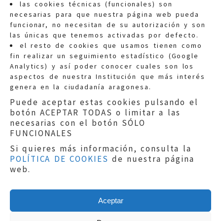
las cookies técnicas (funcionales) son
necesarias para que nuestra página web pueda
funcionar, no necesitan de su autorización y son
las únicas que tenemos activadas por defecto.
Quejas:
quejas@eljusticiadearagon.es
el resto de cookies que usamos tienen como
fin realizar un seguimiento estadístico (Google
Información general:
Analytics) y así poder conocer cuales son los
informacion@eljusticiadearagon.es
aspectos de nuestra Institución que más interés
genera en la ciudadanía aragonesa.
Teléfonos:
900 210 210
/
976 399 354
Puede aceptar estas cookies pulsando el
botón ACEPTAR TODAS o limitar a las
necesarias con el botón SÓLO
FUNCIONALES
Si quieres más información, consulta la
POLÍTICA DE COOKIES
de nuestra página
Aviso legal
|
Política de privacidad
|
web.
Protección de Datos
|
Declaración de
accesibilidad
|
Perfil del Contratante
|
Política de cookies
|
Mapa web
Aceptar
Copyright © 2019
El Justicia de Aragón
|