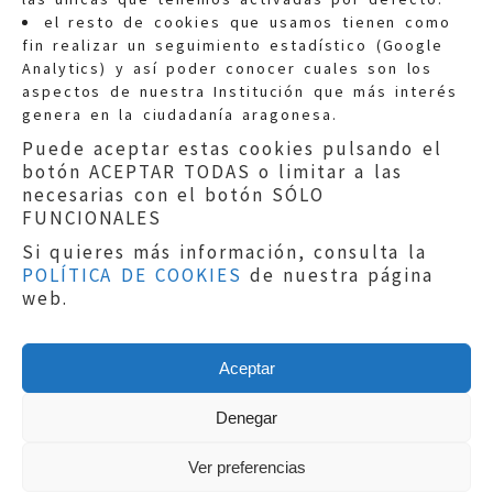
Quejas:
quejas@eljusticiadearagon.es
el resto de cookies que usamos tienen como
fin realizar un seguimiento estadístico (Google
Información general:
Analytics) y así poder conocer cuales son los
informacion@eljusticiadearagon.es
aspectos de nuestra Institución que más interés
genera en la ciudadanía aragonesa.
Teléfonos:
900 210 210
/
976 399 354
Puede aceptar estas cookies pulsando el
botón ACEPTAR TODAS o limitar a las
necesarias con el botón SÓLO
FUNCIONALES
Si quieres más información, consulta la
POLÍTICA DE COOKIES
de nuestra página
Aviso legal
|
Política de privacidad
|
web.
Protección de Datos
|
Declaración de
accesibilidad
|
Perfil del Contratante
|
Política de cookies
|
Mapa web
Aceptar
Copyright © 2019
El Justicia de Aragón
|
Desarrollo:
Sephor Consulting
Denegar
Ver preferencias