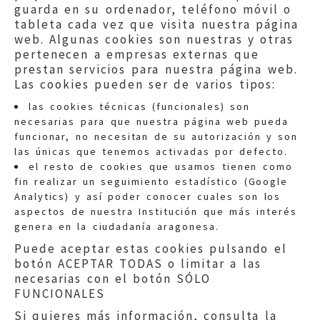
guarda en su ordenador, teléfono móvil o
tableta cada vez que visita nuestra página
web. Algunas cookies son nuestras y otras
pertenecen a empresas externas que
prestan servicios para nuestra página web.
Las cookies pueden ser de varios tipos:
las cookies técnicas (funcionales) son
necesarias para que nuestra página web pueda
funcionar, no necesitan de su autorización y son
las únicas que tenemos activadas por defecto.
Quejas:
quejas@eljusticiadearagon.es
el resto de cookies que usamos tienen como
fin realizar un seguimiento estadístico (Google
Información general:
Analytics) y así poder conocer cuales son los
informacion@eljusticiadearagon.es
aspectos de nuestra Institución que más interés
genera en la ciudadanía aragonesa.
Teléfonos:
900 210 210
/
976 399 354
Puede aceptar estas cookies pulsando el
botón ACEPTAR TODAS o limitar a las
necesarias con el botón SÓLO
FUNCIONALES
Si quieres más información, consulta la