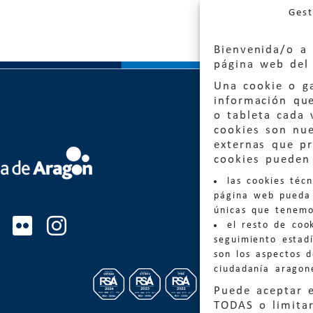
Gest
Bienvenida/o a 
página web del 
Una cookie o ga
información qu
o tableta cada 
cookies son nu
externas que pr
Quejas
cookies pueden 
las cookies téc
Informa
página web pueda 
informacio
únicas que tenemo
el resto de coo
Teléfon
seguimiento estadí
son los aspectos 
ciudadanía aragon
Puede aceptar 
TODAS o limitar