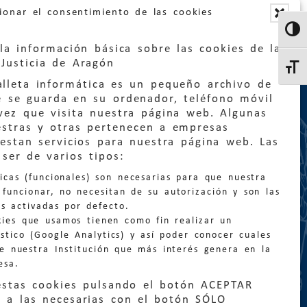
ionar el consentimiento de las cookies
Altern
la información básica sobre las cookies de la
Justicia de Aragón
Altern
lleta informática es un pequeño archivo de
e se guarda en su ordenador, teléfono móvil
vez que visita nuestra página web. Algunas
estras y otras pertenecen a empresas
estan servicios para nuestra página web. Las
:
quejas@eljusticiadearagon.es
ser de varios tipos:
nicas (funcionales) son necesarias para que nuestra
ción general:
funcionar, no necesitan de su autorización y son las
n@eljusticiadearagon.es
s activadas por defecto.
kies que usamos tienen como fin realizar un
os:
900 210 210
/
976 399 354
stico (Google Analytics) y así poder conocer cuales
de nuestra Institución que más interés genera en la
esa.
estas cookies pulsando el botón ACEPTAR
 a las necesarias con el botón SÓLO