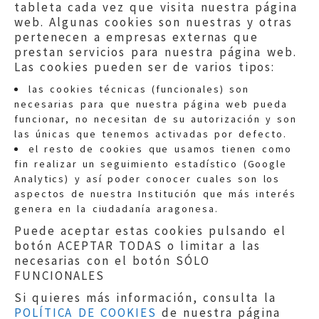
tableta cada vez que visita nuestra página
web. Algunas cookies son nuestras y otras
pertenecen a empresas externas que
prestan servicios para nuestra página web.
Las cookies pueden ser de varios tipos:
las cookies técnicas (funcionales) son
necesarias para que nuestra página web pueda
funcionar, no necesitan de su autorización y son
las únicas que tenemos activadas por defecto.
Quejas:
quejas@eljusticiadearagon.es
el resto de cookies que usamos tienen como
fin realizar un seguimiento estadístico (Google
Información general:
Analytics) y así poder conocer cuales son los
informacion@eljusticiadearagon.es
aspectos de nuestra Institución que más interés
genera en la ciudadanía aragonesa.
Teléfonos:
900 210 210
/
976 399 354
Puede aceptar estas cookies pulsando el
botón ACEPTAR TODAS o limitar a las
necesarias con el botón SÓLO
FUNCIONALES
Si quieres más información, consulta la
POLÍTICA DE COOKIES
de nuestra página