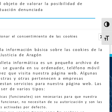
l objeto de valorar la posibilidad de
ituación denunciada
Altern
ionar el consentimiento de las cookies
Altern
la información básica sobre las cookies de la
Justicia de Aragón
lleta informática es un pequeño archivo de
e se guarda en su ordenador, teléfono móvil
vez que visita nuestra página web. Algunas
estras y otras pertenecen a empresas
estan servicios para nuestra página web. Las
:
quejas@eljusticiadearagon.es
ser de varios tipos:
nicas (funcionales) son necesarias para que nuestra
ción general:
funcionar, no necesitan de su autorización y son las
n@eljusticiadearagon.es
s activadas por defecto.