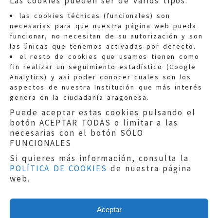
Las cookies pueden ser de varios tipos:
las cookies técnicas (funcionales) son
necesarias para que nuestra página web pueda
funcionar, no necesitan de su autorización y son
las únicas que tenemos activadas por defecto.
Quejas:
quejas@eljusticiadearagon.es
el resto de cookies que usamos tienen como
fin realizar un seguimiento estadístico (Google
Información general:
Analytics) y así poder conocer cuales son los
informacion@eljusticiadearagon.es
aspectos de nuestra Institución que más interés
genera en la ciudadanía aragonesa.
Teléfonos:
900 210 210
/
976 399 354
Puede aceptar estas cookies pulsando el
botón ACEPTAR TODAS o limitar a las
necesarias con el botón SÓLO
FUNCIONALES
Si quieres más información, consulta la
POLÍTICA DE COOKIES
de nuestra página
Aviso legal
|
Política de privacidad
|
web.
Protección de Datos
|
Declaración de
accesibilidad
|
Perfil del Contratante
|
Política de cookies
|
Mapa web
Aceptar