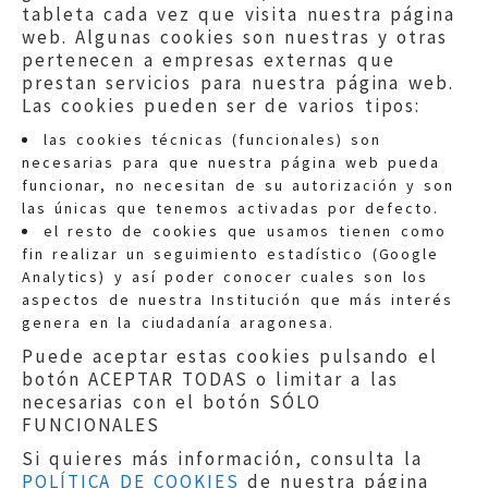
tableta cada vez que visita nuestra página
web. Algunas cookies son nuestras y otras
pertenecen a empresas externas que
prestan servicios para nuestra página web.
Las cookies pueden ser de varios tipos:
las cookies técnicas (funcionales) son
necesarias para que nuestra página web pueda
funcionar, no necesitan de su autorización y son
las únicas que tenemos activadas por defecto.
Quejas:
quejas@eljusticiadearagon.es
el resto de cookies que usamos tienen como
fin realizar un seguimiento estadístico (Google
Información general:
Analytics) y así poder conocer cuales son los
informacion@eljusticiadearagon.es
aspectos de nuestra Institución que más interés
genera en la ciudadanía aragonesa.
Teléfonos:
900 210 210
/
976 399 354
Puede aceptar estas cookies pulsando el
botón ACEPTAR TODAS o limitar a las
necesarias con el botón SÓLO
FUNCIONALES
Si quieres más información, consulta la
POLÍTICA DE COOKIES
de nuestra página