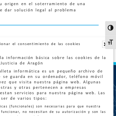
su origen en el soterramiento de una
de dar solución legal al problema
Altern
Altern
ionar el consentimiento de las cookies
la información básica sobre las cookies de la
Justicia de Aragón
lleta informática es un pequeño archivo de
e se guarda en su ordenador, teléfono móvil
vez que visita nuestra página web. Algunas
estras y otras pertenecen a empresas
estan servicios para nuestra página web. Las
:
quejas@eljusticiadearagon.es
ser de varios tipos:
nicas (funcionales) son necesarias para que nuestra
ción general:
funcionar, no necesitan de su autorización y son las
n@eljusticiadearagon.es