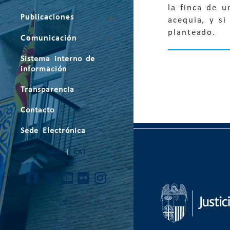
la finca de 
Publicaciones
acequia, y si
planteado.
Comunicación
Sistema interno de
información
Transparencia
Contacto
Sede Electrónica
ARA
|
CAT