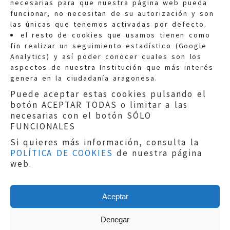
necesarias para que nuestra página web pueda
funcionar, no necesitan de su autorización y son
las únicas que tenemos activadas por defecto.
Quejas:
quejas@eljusticiadearagon.es
el resto de cookies que usamos tienen como
fin realizar un seguimiento estadístico (Google
Información general:
Analytics) y así poder conocer cuales son los
informacion@eljusticiadearagon.es
aspectos de nuestra Institución que más interés
genera en la ciudadanía aragonesa.
Teléfonos:
900 210 210
/
976 399 354
Puede aceptar estas cookies pulsando el
botón ACEPTAR TODAS o limitar a las
necesarias con el botón SÓLO
FUNCIONALES
Si quieres más información, consulta la
POLÍTICA DE COOKIES
de nuestra página
Aviso legal
|
Política de privacidad
|
web.
Protección de Datos
|
Declaración de
accesibilidad
|
Perfil del Contratante
|
Política de cookies
|
Mapa web
Aceptar
Copyright © 2019
El Justicia de Aragón
|
Desarrollo:
Sephor Consulting
Denegar