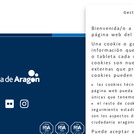
Gest
Bienvenida/o a 
página web del 
Una cookie o ga
información qu
o tableta cada 
cookies son nu
externas que pr
Quejas
cookies pueden 
las cookies téc
Informa
página web pueda 
informacio
únicas que tenemo
el resto de coo
Teléfon
seguimiento estadí
son los aspectos 
ciudadanía aragon
Puede aceptar 