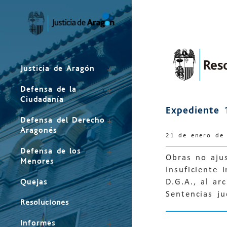
Mapa
del
sitio
Justicia de Aragón
Defensa de la
Ciudadanía
Expediente 
Defensa del Derecho
Aragonés
21 de enero de
Defensa de los
Obras no ajus
Menores
Insuficiente
Quejas
D.G.A., al ar
Sentencias ju
Resoluciones
Informes