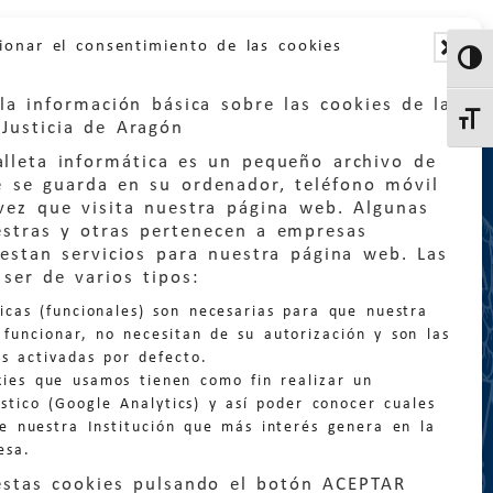
ionar el consentimiento de las cookies
Altern
la información básica sobre las cookies de la
Altern
Justicia de Aragón
lleta informática es un pequeño archivo de
e se guarda en su ordenador, teléfono móvil
vez que visita nuestra página web. Algunas
estras y otras pertenecen a empresas
estan servicios para nuestra página web. Las
:
quejas@eljusticiadearagon.es
ser de varios tipos:
nicas (funcionales) son necesarias para que nuestra
ción general:
funcionar, no necesitan de su autorización y son las
n@eljusticiadearagon.es
s activadas por defecto.
kies que usamos tienen como fin realizar un
os:
900 210 210
/
976 399 354
stico (Google Analytics) y así poder conocer cuales
de nuestra Institución que más interés genera en la
esa.
estas cookies pulsando el botón ACEPTAR