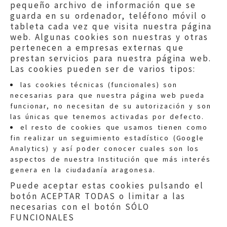
pequeño archivo de información que se
guarda en su ordenador, teléfono móvil o
tableta cada vez que visita nuestra página
web. Algunas cookies son nuestras y otras
pertenecen a empresas externas que
prestan servicios para nuestra página web.
Las cookies pueden ser de varios tipos:
las cookies técnicas (funcionales) son
necesarias para que nuestra página web pueda
funcionar, no necesitan de su autorización y son
las únicas que tenemos activadas por defecto.
Quejas:
quejas@eljusticiadearagon.es
el resto de cookies que usamos tienen como
fin realizar un seguimiento estadístico (Google
Información general:
Analytics) y así poder conocer cuales son los
informacion@eljusticiadearagon.es
aspectos de nuestra Institución que más interés
genera en la ciudadanía aragonesa.
Teléfonos:
900 210 210
/
976 399 354
Puede aceptar estas cookies pulsando el
botón ACEPTAR TODAS o limitar a las
necesarias con el botón SÓLO
FUNCIONALES