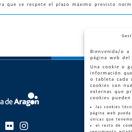
ra que se respete el plazo máximo previsto norm
Gest
Bienvenida/o a 
página web del 
Una cookie o ga
información qu
o tableta cada 
cookies son nu
externas que pr
Quejas
cookies pueden 
las cookies téc
Informa
página web pueda 
informacio
únicas que tenemo
el resto de coo
Teléfon
seguimiento estadí