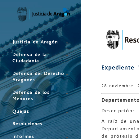
Mapa
del
sitio
Justicia de Aragón
Defensa de la
Ciudadanía
Expediente 
Defensa del Derecho
Aragonés
28 noviembre. 
Defensa de los
Menores
Departamento
Descripción:
Quejas
A raíz de un
Resoluciones
Departamento
de prótesis 
Informes