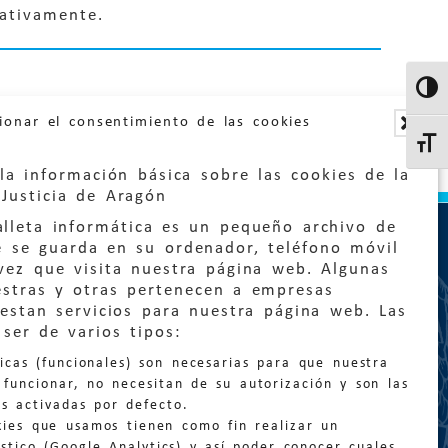
ativamente.
Altern
ionar el consentimiento de las cookies
Altern
la información básica sobre las cookies de la
Justicia de Aragón
lleta informática es un pequeño archivo de
e se guarda en su ordenador, teléfono móvil
vez que visita nuestra página web. Algunas
estras y otras pertenecen a empresas
estan servicios para nuestra página web. Las
:
quejas@eljusticiadearagon.es
ser de varios tipos:
nicas (funcionales) son necesarias para que nuestra
ción general:
funcionar, no necesitan de su autorización y son las
n@eljusticiadearagon.es
s activadas por defecto.
kies que usamos tienen como fin realizar un
os:
900 210 210
/
976 399 354
stico (Google Analytics) y así poder conocer cuales