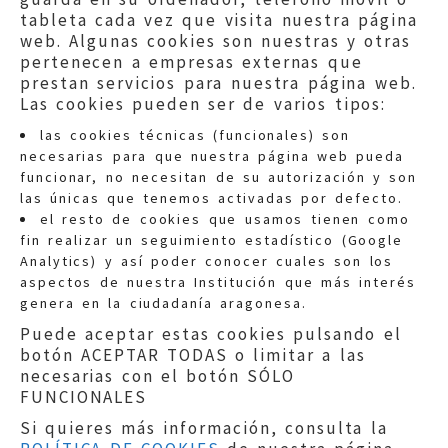
tableta cada vez que visita nuestra página
web. Algunas cookies son nuestras y otras
pertenecen a empresas externas que
prestan servicios para nuestra página web.
Las cookies pueden ser de varios tipos:
las cookies técnicas (funcionales) son
necesarias para que nuestra página web pueda
funcionar, no necesitan de su autorización y son
las únicas que tenemos activadas por defecto.
Quejas:
quejas@eljusticiadearagon.es
el resto de cookies que usamos tienen como
fin realizar un seguimiento estadístico (Google
Información general:
Analytics) y así poder conocer cuales son los
informacion@eljusticiadearagon.es
aspectos de nuestra Institución que más interés
genera en la ciudadanía aragonesa.
Teléfonos:
900 210 210
/
976 399 354
Puede aceptar estas cookies pulsando el
botón ACEPTAR TODAS o limitar a las
necesarias con el botón SÓLO
FUNCIONALES
Si quieres más información, consulta la