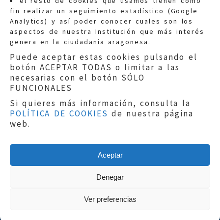
el resto de cookies que usamos tienen como
fin realizar un seguimiento estadístico (Google
Información general:
Analytics) y así poder conocer cuales son los
informacion@eljusticiadearagon.es
aspectos de nuestra Institución que más interés
genera en la ciudadanía aragonesa.
Teléfonos:
900 210 210
/
976 399 354
Puede aceptar estas cookies pulsando el
botón ACEPTAR TODAS o limitar a las
necesarias con el botón SÓLO
FUNCIONALES
Si quieres más información, consulta la
POLÍTICA DE COOKIES
de nuestra página
Aviso legal
|
Política de privacidad
|
web.
Protección de Datos
|
Declaración de
accesibilidad
|
Perfil del Contratante
|
Política de cookies
|
Mapa web
Aceptar
Copyright © 2019
El Justicia de Aragón
|
Desarrollo:
Sephor Consulting
Denegar
Ver preferencias