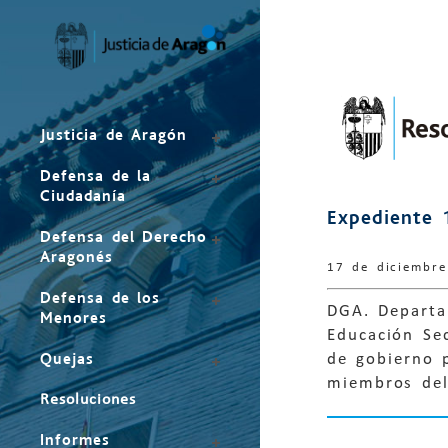
Mapa
del
sitio
Justicia de Aragón
Defensa de la
Ciudadanía
Expediente 
Defensa del Derecho
Aragonés
17 de diciembr
Defensa de los
DGA. Departa
Menores
Educación Se
Quejas
de gobierno 
miembros del
Resoluciones
Informes