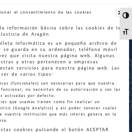
ionar el consentimiento de las cookies
Altern
la información básica sobre las cookies de la
Altern
Justicia de Aragón
lleta informática es un pequeño archivo de
e se guarda en su ordenador, teléfono móvil
vez que visita nuestra página web. Algunas
estras y otras pertenecen a empresas
estan servicios para nuestra página web. Las
:
quejas@eljusticiadearagon.es
ser de varios tipos:
nicas (funcionales) son necesarias para que nuestra
ción general:
funcionar, no necesitan de su autorización y son las
n@eljusticiadearagon.es
s activadas por defecto.
kies que usamos tienen como fin realizar un
os:
900 210 210
/
976 399 354
stico (Google Analytics) y así poder conocer cuales
de nuestra Institución que más interés genera en la
esa.
estas cookies pulsando el botón ACEPTAR