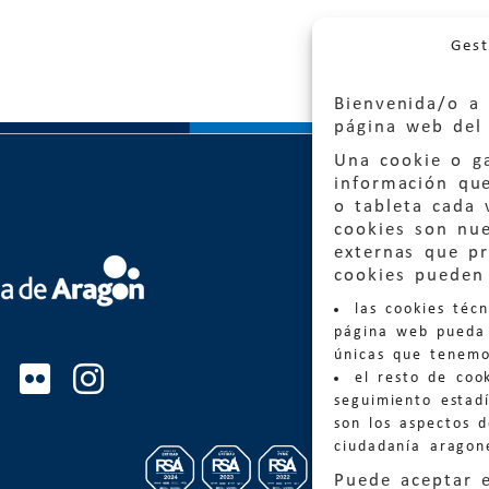
Gest
Bienvenida/o a 
página web del 
Una cookie o ga
información qu
o tableta cada 
cookies son nu
externas que pr
Quejas
cookies pueden 
las cookies téc
Informa
página web pueda 
informacio
únicas que tenemo
el resto de coo
Teléfon
seguimiento estadí
son los aspectos 
ciudadanía aragon
Puede aceptar 