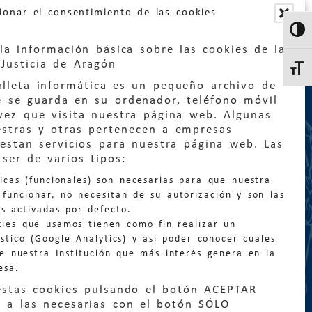
ionar el consentimiento de las cookies
Altern
la información básica sobre las cookies de la
Justicia de Aragón
Altern
lleta informática es un pequeño archivo de
e se guarda en su ordenador, teléfono móvil
vez que visita nuestra página web. Algunas
estras y otras pertenecen a empresas
estan servicios para nuestra página web. Las
:
quejas@eljusticiadearagon.es
ser de varios tipos:
nicas (funcionales) son necesarias para que nuestra
ción general:
funcionar, no necesitan de su autorización y son las
n@eljusticiadearagon.es
s activadas por defecto.
kies que usamos tienen como fin realizar un
os:
900 210 210
/
976 399 354
stico (Google Analytics) y así poder conocer cuales
de nuestra Institución que más interés genera en la
esa.
estas cookies pulsando el botón ACEPTAR
 a las necesarias con el botón SÓLO