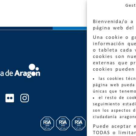
Gest
Bienvenida/o a 
página web del 
Una cookie o ga
información qu
o tableta cada 
cookies son nu
externas que pr
Quejas
cookies pueden 
las cookies téc
Informa
página web pueda 
informacio
únicas que tenemo
el resto de coo
Teléfon
seguimiento estadí
son los aspectos 
ciudadanía aragon
Puede aceptar 
TODAS o limitar