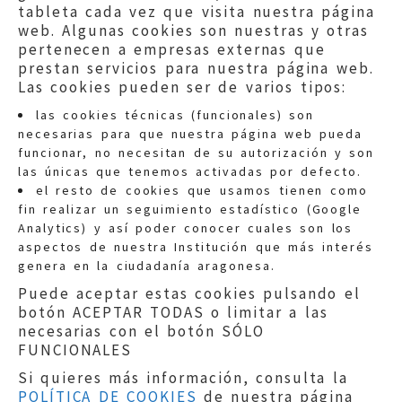
tableta cada vez que visita nuestra página
web. Algunas cookies son nuestras y otras
pertenecen a empresas externas que
prestan servicios para nuestra página web.
Las cookies pueden ser de varios tipos:
las cookies técnicas (funcionales) son
necesarias para que nuestra página web pueda
funcionar, no necesitan de su autorización y son
las únicas que tenemos activadas por defecto.
Quejas:
quejas@eljusticiadearagon.es
el resto de cookies que usamos tienen como
fin realizar un seguimiento estadístico (Google
Información general:
Analytics) y así poder conocer cuales son los
informacion@eljusticiadearagon.es
aspectos de nuestra Institución que más interés
genera en la ciudadanía aragonesa.
Teléfonos:
900 210 210
/
976 399 354
Puede aceptar estas cookies pulsando el
botón ACEPTAR TODAS o limitar a las
necesarias con el botón SÓLO
FUNCIONALES
Si quieres más información, consulta la
POLÍTICA DE COOKIES
de nuestra página