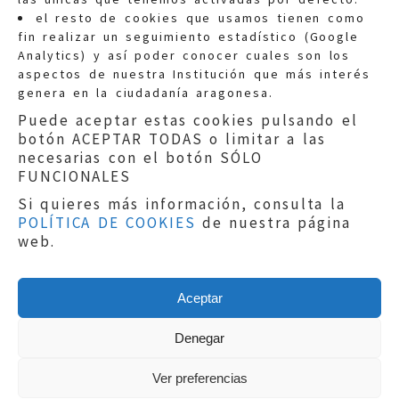
Quejas:
quejas@eljusticiadearagon.es
el resto de cookies que usamos tienen como
fin realizar un seguimiento estadístico (Google
Información general:
Analytics) y así poder conocer cuales son los
informacion@eljusticiadearagon.es
aspectos de nuestra Institución que más interés
genera en la ciudadanía aragonesa.
Teléfonos:
900 210 210
/
976 399 354
Puede aceptar estas cookies pulsando el
botón ACEPTAR TODAS o limitar a las
necesarias con el botón SÓLO
FUNCIONALES
Si quieres más información, consulta la
POLÍTICA DE COOKIES
de nuestra página
Aviso legal
|
Política de privacidad
|
web.
Protección de Datos
|
Declaración de
accesibilidad
|
Perfil del Contratante
|
Política de cookies
|
Mapa web
Aceptar
Copyright © 2019
El Justicia de Aragón
|
Desarrollo:
Sephor Consulting
Denegar
Ver preferencias