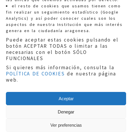
Quejas:
quejas@eljusticiadearagon.es
el resto de cookies que usamos tienen como
fin realizar un seguimiento estadístico (Google
Información general:
Analytics) y así poder conocer cuales son los
informacion@eljusticiadearagon.es
aspectos de nuestra Institución que más interés
genera en la ciudadanía aragonesa.
Teléfonos:
900 210 210
/
976 399 354
Puede aceptar estas cookies pulsando el
botón ACEPTAR TODAS o limitar a las
necesarias con el botón SÓLO
FUNCIONALES
Si quieres más información, consulta la
POLÍTICA DE COOKIES
de nuestra página
Aviso legal
|
Política de privacidad
|
web.
Protección de Datos
|
Declaración de
accesibilidad
|
Perfil del Contratante
|
Política de cookies
|
Mapa web
Aceptar
Copyright © 2019
El Justicia de Aragón
|
Desarrollo:
Sephor Consulting
Denegar
Ver preferencias