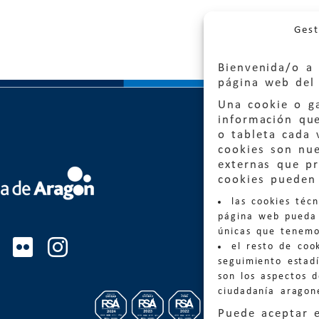
Gest
Bienvenida/o a 
página web del 
Una cookie o ga
información qu
o tableta cada 
cookies son nu
externas que pr
Quejas
cookies pueden 
las cookies téc
Informa
página web pueda 
informacio
únicas que tenemo
el resto de coo
Teléfon
seguimiento estadí
son los aspectos 
ciudadanía aragon
Puede aceptar 