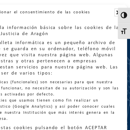
ionar el consentimiento de las cookies
Altern
la información básica sobre las cookies de la
Altern
Justicia de Aragón
lleta informática es un pequeño archivo de
e se guarda en su ordenador, teléfono móvil
vez que visita nuestra página web. Algunas
estras y otras pertenecen a empresas
estan servicios para nuestra página web. Las
:
quejas@eljusticiadearagon.es
ser de varios tipos:
nicas (funcionales) son necesarias para que nuestra
ción general:
funcionar, no necesitan de su autorización y son las
n@eljusticiadearagon.es
s activadas por defecto.
kies que usamos tienen como fin realizar un
os:
900 210 210
/
976 399 354
stico (Google Analytics) y así poder conocer cuales
de nuestra Institución que más interés genera en la
esa.
estas cookies pulsando el botón ACEPTAR