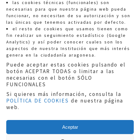
las cookies técnicas (funcionales) son
necesarias para que nuestra página web pueda
funcionar, no necesitan de su autorización y son
las únicas que tenemos activadas por defecto.
Quejas:
quejas@eljusticiadearagon.es
el resto de cookies que usamos tienen como
fin realizar un seguimiento estadístico (Google
Información general:
Analytics) y así poder conocer cuales son los
informacion@eljusticiadearagon.es
aspectos de nuestra Institución que más interés
genera en la ciudadanía aragonesa.
Teléfonos:
900 210 210
/
976 399 354
Puede aceptar estas cookies pulsando el
botón ACEPTAR TODAS o limitar a las
necesarias con el botón SÓLO
FUNCIONALES
Si quieres más información, consulta la
POLÍTICA DE COOKIES
de nuestra página
Aviso legal
|
Política de privacidad
|
web.
Protección de Datos
|
Declaración de
accesibilidad
|
Perfil del Contratante
|
Política de cookies
|
Mapa web
Aceptar
Copyright © 2019
El Justicia de Aragón
|