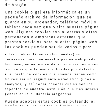
de Aragón
Una cookie o galleta informática es un
pequeño archivo de información que se
guarda en su ordenador, teléfono móvil o
tableta cada vez que visita nuestra página
web. Algunas cookies son nuestras y otras
pertenecen a empresas externas que
prestan servicios para nuestra página web.
Las cookies pueden ser de varios tipos:
las cookies técnicas (funcionales) son
necesarias para que nuestra página web pueda
funcionar, no necesitan de su autorización y son
las únicas que tenemos activadas por defecto.
Quejas:
quejas@eljusticiadearagon.es
el resto de cookies que usamos tienen como
fin realizar un seguimiento estadístico (Google
Información general:
Analytics) y así poder conocer cuales son los
informacion@eljusticiadearagon.es
aspectos de nuestra Institución que más interés
genera en la ciudadanía aragonesa.
Teléfonos:
900 210 210
/
976 399 354
Puede aceptar estas cookies pulsando el