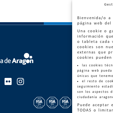
Gest
Bienvenida/o a 
página web del 
Una cookie o ga
información qu
o tableta cada 
cookies son nu
externas que pr
Quejas
cookies pueden 
las cookies téc
Informa
página web pueda 
informacio
únicas que tenemo
el resto de coo
Teléfon
seguimiento estadí
son los aspectos 
ciudadanía aragon
Puede aceptar 
TODAS o limitar