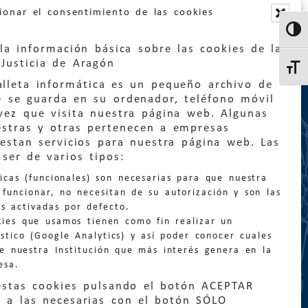
ionar el consentimiento de las cookies
Altern
la información básica sobre las cookies de la
Justicia de Aragón
Altern
lleta informática es un pequeño archivo de
e se guarda en su ordenador, teléfono móvil
vez que visita nuestra página web. Algunas
estras y otras pertenecen a empresas
estan servicios para nuestra página web. Las
:
quejas@eljusticiadearagon.es
ser de varios tipos:
nicas (funcionales) son necesarias para que nuestra
ción general:
funcionar, no necesitan de su autorización y son las
n@eljusticiadearagon.es
s activadas por defecto.
kies que usamos tienen como fin realizar un
os:
900 210 210
/
976 399 354
stico (Google Analytics) y así poder conocer cuales
de nuestra Institución que más interés genera en la
esa.
estas cookies pulsando el botón ACEPTAR
 a las necesarias con el botón SÓLO