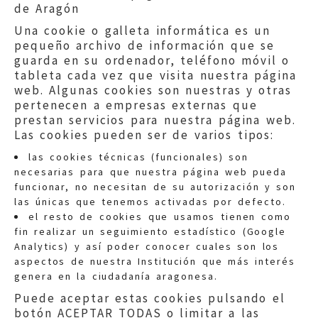
de Aragón
Una cookie o galleta informática es un
pequeño archivo de información que se
guarda en su ordenador, teléfono móvil o
tableta cada vez que visita nuestra página
web. Algunas cookies son nuestras y otras
pertenecen a empresas externas que
prestan servicios para nuestra página web.
Las cookies pueden ser de varios tipos:
las cookies técnicas (funcionales) son
necesarias para que nuestra página web pueda
funcionar, no necesitan de su autorización y son
las únicas que tenemos activadas por defecto.
Quejas:
quejas@eljusticiadearagon.es
el resto de cookies que usamos tienen como
fin realizar un seguimiento estadístico (Google
Información general:
Analytics) y así poder conocer cuales son los
informacion@eljusticiadearagon.es
aspectos de nuestra Institución que más interés
genera en la ciudadanía aragonesa.
Teléfonos:
900 210 210
/
976 399 354
Puede aceptar estas cookies pulsando el
botón ACEPTAR TODAS o limitar a las