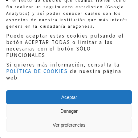
el resto de cookies que usamos tienen como
fin realizar un seguimiento estadístico (Google
Información general:
Analytics) y así poder conocer cuales son los
informacion@eljusticiadearagon.es
aspectos de nuestra Institución que más interés
genera en la ciudadanía aragonesa.
Teléfonos:
900 210 210
/
976 399 354
Puede aceptar estas cookies pulsando el
botón ACEPTAR TODAS o limitar a las
necesarias con el botón SÓLO
FUNCIONALES
Si quieres más información, consulta la
POLÍTICA DE COOKIES
de nuestra página
Aviso legal
|
Política de privacidad
|
web.
Protección de Datos
|
Declaración de
accesibilidad
|
Perfil del Contratante
|
Política de cookies
|
Mapa web
Aceptar
Copyright © 2019
El Justicia de Aragón
|
Desarrollo:
Sephor Consulting
Denegar
Ver preferencias