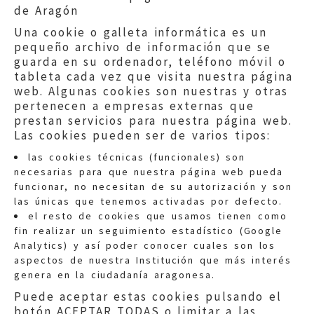
de Aragón
Una cookie o galleta informática es un
pequeño archivo de información que se
guarda en su ordenador, teléfono móvil o
tableta cada vez que visita nuestra página
web. Algunas cookies son nuestras y otras
pertenecen a empresas externas que
prestan servicios para nuestra página web.
Las cookies pueden ser de varios tipos:
las cookies técnicas (funcionales) son
necesarias para que nuestra página web pueda
funcionar, no necesitan de su autorización y son
las únicas que tenemos activadas por defecto.
Quejas:
quejas@eljusticiadearagon.es
el resto de cookies que usamos tienen como
fin realizar un seguimiento estadístico (Google
Información general:
Analytics) y así poder conocer cuales son los
informacion@eljusticiadearagon.es
aspectos de nuestra Institución que más interés
genera en la ciudadanía aragonesa.
Teléfonos:
900 210 210
/
976 399 354
Puede aceptar estas cookies pulsando el
botón ACEPTAR TODAS o limitar a las