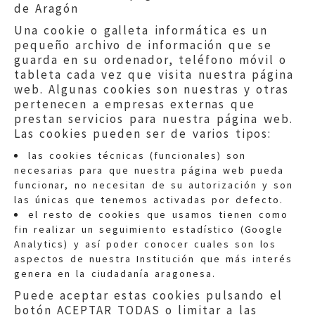
de Aragón
Una cookie o galleta informática es un
pequeño archivo de información que se
guarda en su ordenador, teléfono móvil o
tableta cada vez que visita nuestra página
web. Algunas cookies son nuestras y otras
pertenecen a empresas externas que
prestan servicios para nuestra página web.
Las cookies pueden ser de varios tipos:
las cookies técnicas (funcionales) son
necesarias para que nuestra página web pueda
funcionar, no necesitan de su autorización y son
las únicas que tenemos activadas por defecto.
Quejas:
quejas@eljusticiadearagon.es
el resto de cookies que usamos tienen como
fin realizar un seguimiento estadístico (Google
Información general:
Analytics) y así poder conocer cuales son los
informacion@eljusticiadearagon.es
aspectos de nuestra Institución que más interés
genera en la ciudadanía aragonesa.
Teléfonos:
900 210 210
/
976 399 354
Puede aceptar estas cookies pulsando el
botón ACEPTAR TODAS o limitar a las