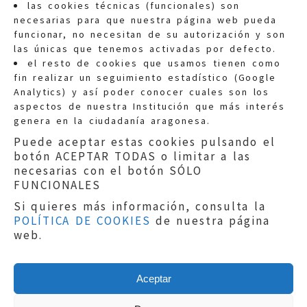
las cookies técnicas (funcionales) son
necesarias para que nuestra página web pueda
funcionar, no necesitan de su autorización y son
las únicas que tenemos activadas por defecto.
Quejas:
quejas@eljusticiadearagon.es
el resto de cookies que usamos tienen como
fin realizar un seguimiento estadístico (Google
Información general:
Analytics) y así poder conocer cuales son los
informacion@eljusticiadearagon.es
aspectos de nuestra Institución que más interés
genera en la ciudadanía aragonesa.
Teléfonos:
900 210 210
/
976 399 354
Puede aceptar estas cookies pulsando el
botón ACEPTAR TODAS o limitar a las
necesarias con el botón SÓLO
FUNCIONALES
Si quieres más información, consulta la
POLÍTICA DE COOKIES
de nuestra página
Aviso legal
|
Política de privacidad
|
web.
Protección de Datos
|
Declaración de
accesibilidad
|
Perfil del Contratante
|
Política de cookies
|
Mapa web
Aceptar
Copyright © 2019
El Justicia de Aragón
|