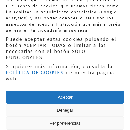
Quejas:
quejas@eljusticiadearagon.es
el resto de cookies que usamos tienen como
fin realizar un seguimiento estadístico (Google
Información general:
Analytics) y así poder conocer cuales son los
informacion@eljusticiadearagon.es
aspectos de nuestra Institución que más interés
genera en la ciudadanía aragonesa.
Teléfonos:
900 210 210
/
976 399 354
Puede aceptar estas cookies pulsando el
botón ACEPTAR TODAS o limitar a las
necesarias con el botón SÓLO
FUNCIONALES
Si quieres más información, consulta la
POLÍTICA DE COOKIES
de nuestra página
Aviso legal
|
Política de privacidad
|
web.
Protección de Datos
|
Declaración de
accesibilidad
|
Perfil del Contratante
|
Política de cookies
|
Mapa web
Aceptar
Copyright © 2019
El Justicia de Aragón
|
Desarrollo:
Sephor Consulting
Denegar
Ver preferencias