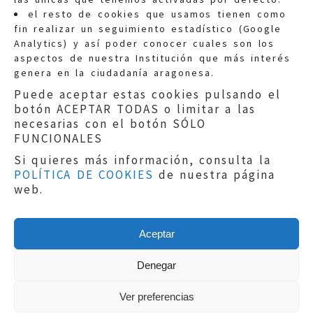
Quejas:
quejas@eljusticiadearagon.es
el resto de cookies que usamos tienen como
fin realizar un seguimiento estadístico (Google
Información general:
Analytics) y así poder conocer cuales son los
informacion@eljusticiadearagon.es
aspectos de nuestra Institución que más interés
genera en la ciudadanía aragonesa.
Teléfonos:
900 210 210
/
976 399 354
Puede aceptar estas cookies pulsando el
botón ACEPTAR TODAS o limitar a las
necesarias con el botón SÓLO
FUNCIONALES
Si quieres más información, consulta la
POLÍTICA DE COOKIES
de nuestra página
Aviso legal
|
Política de privacidad
|
web.
Protección de Datos
|
Declaración de
accesibilidad
|
Perfil del Contratante
|
Política de cookies
|
Mapa web
Aceptar
Copyright © 2019
El Justicia de Aragón
|
Desarrollo:
Sephor Consulting
Denegar
Ver preferencias