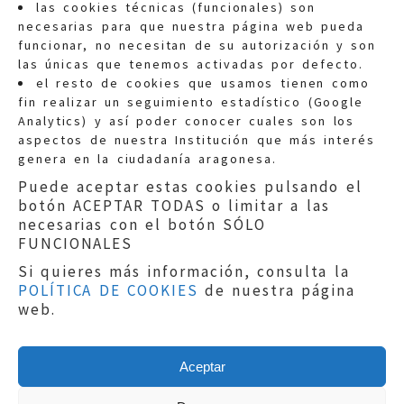
las cookies técnicas (funcionales) son
necesarias para que nuestra página web pueda
funcionar, no necesitan de su autorización y son
las únicas que tenemos activadas por defecto.
Quejas:
quejas@eljusticiadearagon.es
el resto de cookies que usamos tienen como
fin realizar un seguimiento estadístico (Google
Información general:
Analytics) y así poder conocer cuales son los
informacion@eljusticiadearagon.es
aspectos de nuestra Institución que más interés
genera en la ciudadanía aragonesa.
Teléfonos:
900 210 210
/
976 399 354
Puede aceptar estas cookies pulsando el
botón ACEPTAR TODAS o limitar a las
necesarias con el botón SÓLO
FUNCIONALES
Si quieres más información, consulta la
POLÍTICA DE COOKIES
de nuestra página
Aviso legal
|
Política de privacidad
|
web.
Protección de Datos
|
Declaración de
accesibilidad
|
Perfil del Contratante
|
Política de cookies
|
Mapa web
Aceptar
Copyright © 2019
El Justicia de Aragón
|