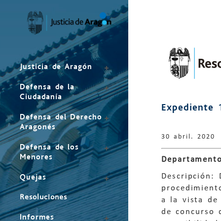
Mapa
del
sitio
Justicia de Aragón
Defensa de la
Ciudadanía
Expediente 
Defensa del Derecho
Aragonés
30 abril. 2020
Defensa de los
Menores
Departamento
Descripción:
Quejas
procedimient
Resoluciones
a la vista de
de concurso 
Informes