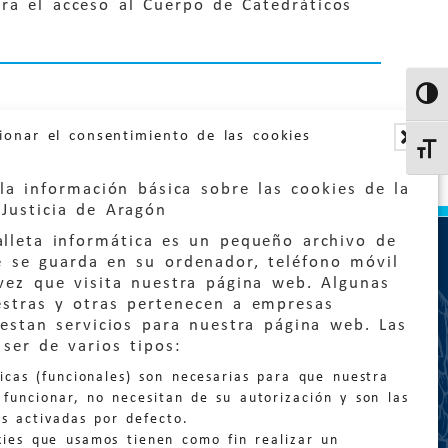
ra el acceso al Cuerpo de Catedráticos
Altern
ionar el consentimiento de las cookies
Altern
la información básica sobre las cookies de la
Justicia de Aragón
lleta informática es un pequeño archivo de
e se guarda en su ordenador, teléfono móvil
vez que visita nuestra página web. Algunas
estras y otras pertenecen a empresas
estan servicios para nuestra página web. Las
:
quejas@eljusticiadearagon.es
ser de varios tipos:
nicas (funcionales) son necesarias para que nuestra
ción general:
funcionar, no necesitan de su autorización y son las
n@eljusticiadearagon.es
s activadas por defecto.
kies que usamos tienen como fin realizar un
os:
900 210 210
/
976 399 354