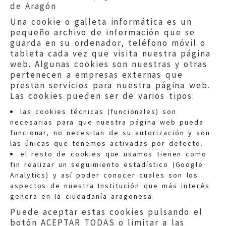
de Aragón
Una cookie o galleta informática es un
pequeño archivo de información que se
guarda en su ordenador, teléfono móvil o
tableta cada vez que visita nuestra página
web. Algunas cookies son nuestras y otras
pertenecen a empresas externas que
prestan servicios para nuestra página web.
Las cookies pueden ser de varios tipos:
las cookies técnicas (funcionales) son
necesarias para que nuestra página web pueda
funcionar, no necesitan de su autorización y son
las únicas que tenemos activadas por defecto.
Quejas:
quejas@eljusticiadearagon.es
el resto de cookies que usamos tienen como
fin realizar un seguimiento estadístico (Google
Información general:
Analytics) y así poder conocer cuales son los
informacion@eljusticiadearagon.es
aspectos de nuestra Institución que más interés
genera en la ciudadanía aragonesa.
Teléfonos:
900 210 210
/
976 399 354
Puede aceptar estas cookies pulsando el
botón ACEPTAR TODAS o limitar a las